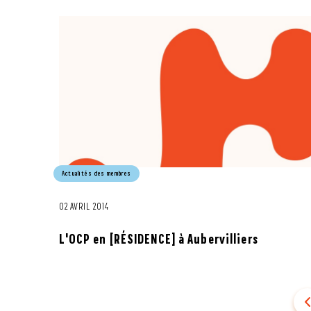
Actualités des membres
02 AVRIL 2014
L'OCP en [RÉSIDENCE] à Aubervilliers
Précé