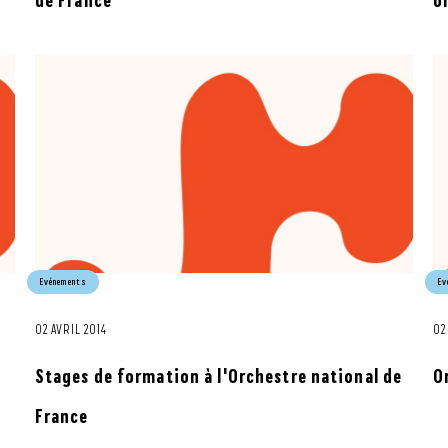
de France
o
Evénements
Ev
02 AVRIL 2014
02
Stages de formation à l'Orchestre national de
O
France