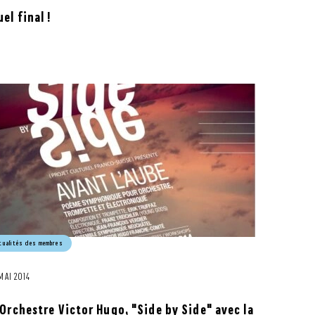
el final !
tualités des membres
 MAI 2014
'Orchestre Victor Hugo, "Side by Side" avec la