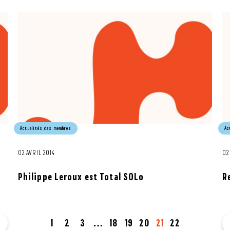
Actualités des membres
Ac
02 AVRIL 2014
02
Philippe Leroux est Total SOLo
R
dent
1
2
3
18
19
20
21
22
Sui
…