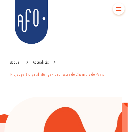
Aller
Aller au
au
contenu
AFO
menu
Accueil
Actualités
Projet participatif «Ring» - Orchestre de Chambre de Paris