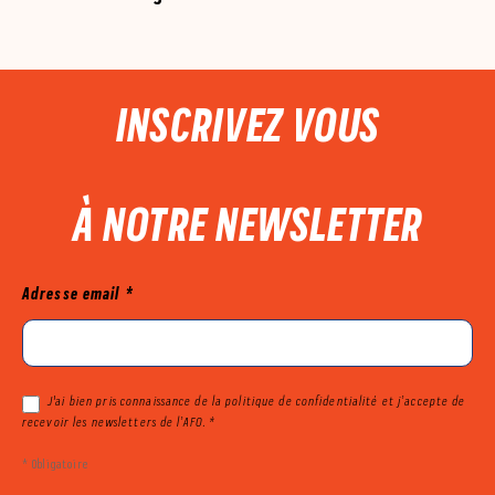
PIED DE PAGE
INSCRIVEZ VOUS
À NOTRE NEWSLETTER
Mailjet
Adresse email
*
J'ai bien pris connaissance de la politique de confidentialité et j’accepte de
recevoir les newsletters de l’AFO. *
* Obligatoire