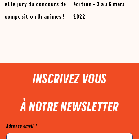
et le jury du concours de
édition - 3 au 6 mars
composition Unanimes !
2022
PIED DE PAGE
INSCRIVEZ VOUS
À NOTRE NEWSLETTER
Mailjet
Adresse email
*