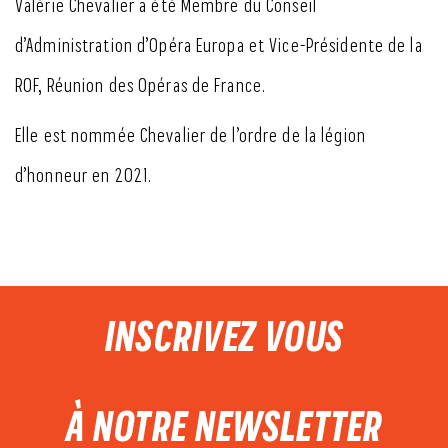
Valérie Chevalier a été Membre du Conseil
d’Administration d’Opéra Europa et Vice-Présidente de la
ROF, Réunion des Opéras de France.
Elle est nommée Chevalier de l’ordre de la légion
d’honneur en 2021.
PIED DE PAGE
INSCRIVEZ VOUS
À NOTRE NEWSLETTER