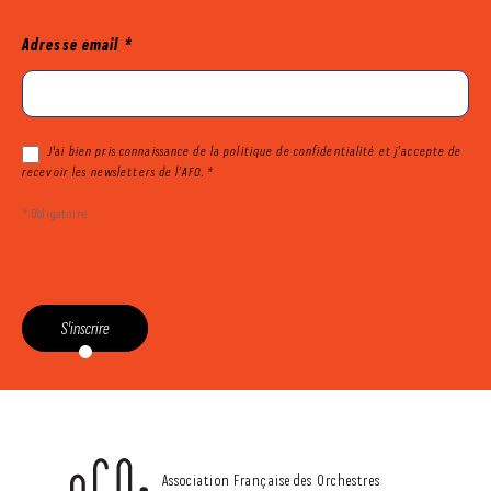
Mailjet
Adresse email
*
J'ai bien pris connaissance de la politique de confidentialité et j’accepte de
recevoir les newsletters de l’AFO. *
* Obligatoire
S'inscrire
CONTACT
Association Française des Orchestres