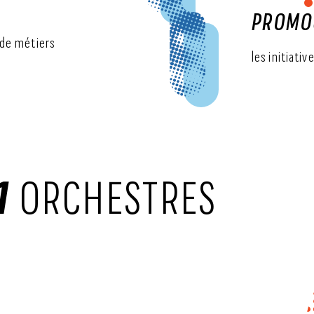
PROMO
 de métiers
les initiati
1
ORCHESTRES