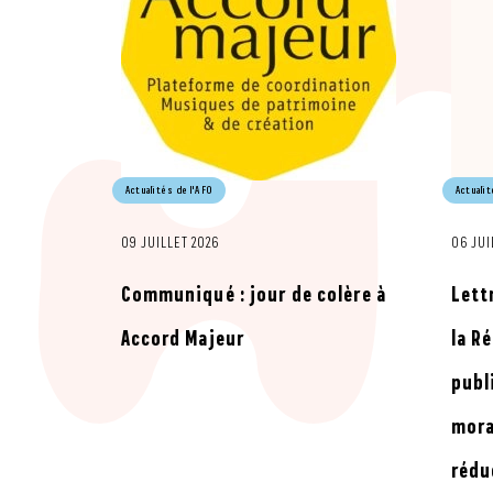
Actualités de l'AFO
Actualit
09 JUILLET 2026
06 JUI
Communiqué : jour de colère à
Lett
Accord Majeur
la R
publi
mora
rédu