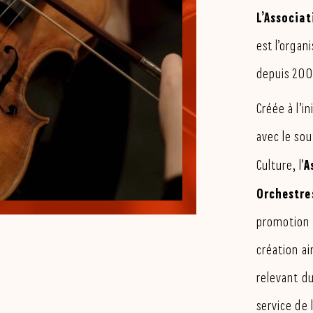
L’Associat
est l’organ
depuis 200
Créée à l’i
avec le sou
A
Culture, l’
Orchestre
promotion 
création a
relevant du
service de 