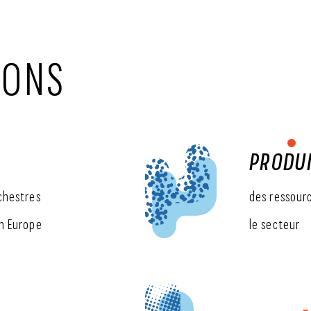
IONS
PRODU
chestres
des ressourc
en Europe
le secteur