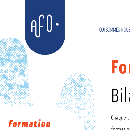
Aller
Aller au
au
contenu
QUI SOMMES-NOUS
menu
AFO
Fo
Bi
Chaque an
Formation
formatio