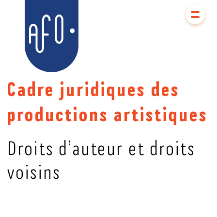
Aller
Aller au
au
contenu
AFO
menu
Cadre juridiques des
productions artistiques
Droits d’auteur et droits
voisins