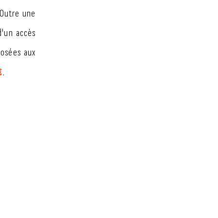
 Outre une
d'un accès
posées aux
€
.