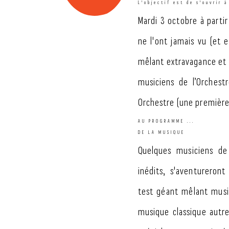
L'objectif est de s'ouvrir à
Mardi 3 octobre à parti
ne l'ont jamais vu (et 
mêlant extravagance et m
musiciens de l’Orchest
Orchestre (une première
AU PROGRAMME ...
DE LA MUSIQUE
Quelques musiciens de
inédits, s'aventureron
test géant mêlant musi
musique classique autr