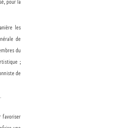
sé, pour la
anière les
énérale de
membres du
tistique ;
ionniste de
.
r favoriser