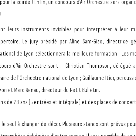
our la soirée ! Enfin, un concours d’Air Orchestre sera organi
!
ont leurs instruments invisibles pour interpréter à leur m
pertoire. Le jury présidé par Aline Sam-Giao, directrice g
national de Lyon sélectionnera la meilleure formation ! Les 
ours d’Air Orchestre sont : Christian Thompson, délégué ar
écaire de l'Orchestre national de Lyon ; Guillaume Itier, percuss
yon et Marc Renau, directeur du Petit Bulletin.
ins de 28 ans (5 entrées et intégrale) et des places de concert
 le seul à changer de décor. Plusieurs stands sont prévus pou