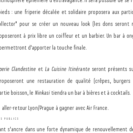
atmosphère éphémère d'extravagance. Il sera possible de se r
ieds : une friperie décalée et solidaire proposera aux parti
ollector" pour se créer un nouveau look (les dons seront 
oposeront à prix libre un coiffeur et un barbier. Un bar à on
ermettront d'apporter la touche finale.
perie Clandestine
et
La Cuisine Itinérante
seront présents su
roposeront une restauration de qualité (crêpes, burgers
artie boisson, le
Ninkasi
tiendra un bar à bières et à cocktails.
n aller-retour Lyon/Prague à gagner avec Air France.
ES PUBLICS
gant s'ancre dans une forte dynamique de renouvellement de