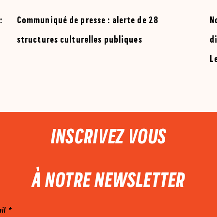
:
Communiqué de presse : alerte de 28
N
structures culturelles publiques
d
L
INSCRIVEZ VOUS
À NOTRE NEWSLETTER
ail
*