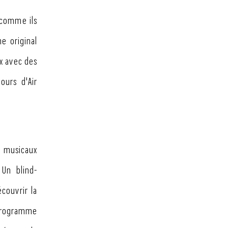
 comme ils
e original
x avec des
ours d'Air
s musicaux
 Un blind-
couvrir la
 programme