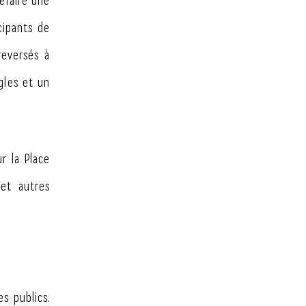
efaire une
cipants de
reversés à
gles et un
r la Place
 et autres
s publics.