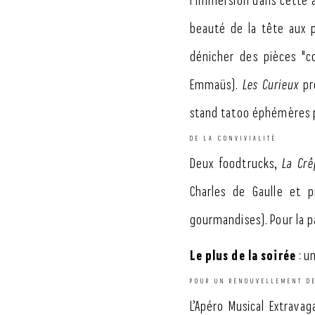
l'immersion dans cette 
beauté de la tête aux p
dénicher des pièces "c
Emmaüs).
Les Curieux
pr
stand tatoo éphémères p
DE LA CONVIVIALITÉ
Deux foodtrucks,
La Crê
Charles de Gaulle et p
gourmandises). Pour la p
Le plus de la soirée
: u
POUR UN RENOUVELLEMENT D
L’Apéro Musical Extrava