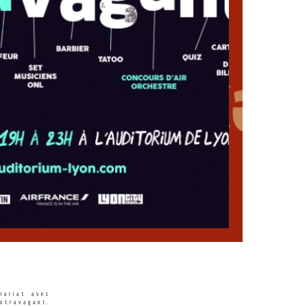
nariat avec
xtravagant.