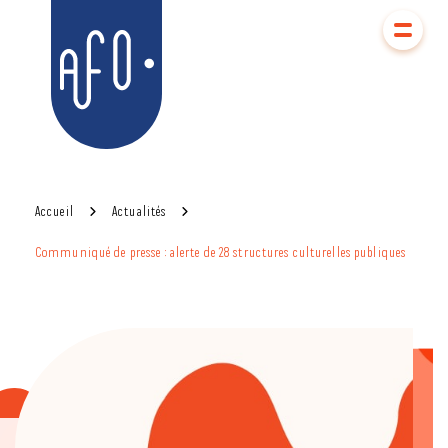
Aller
Aller au
au
contenu
AFO
menu
Accueil
Actualités
Communiqué de presse : alerte de 28 structures culturelles publiques