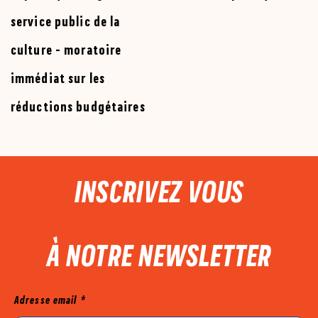
service public de la
culture - moratoire
immédiat sur les
réductions budgétaires
PIED DE PAGE
INSCRIVEZ VOUS
À NOTRE NEWSLETTER
Mailjet
Adresse email
*