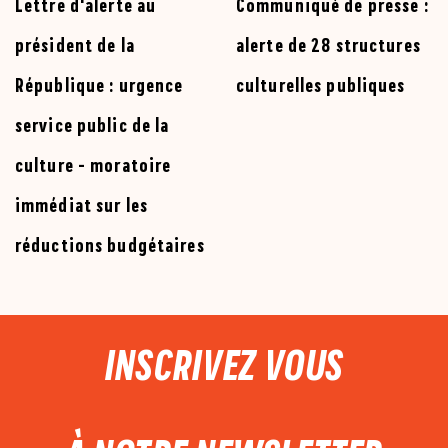
Lettre d'alerte au
Communiqué de presse :
président de la
alerte de 28 structures
République : urgence
culturelles publiques
service public de la
culture - moratoire
immédiat sur les
réductions budgétaires
PIED DE PAGE
INSCRIVEZ VOUS