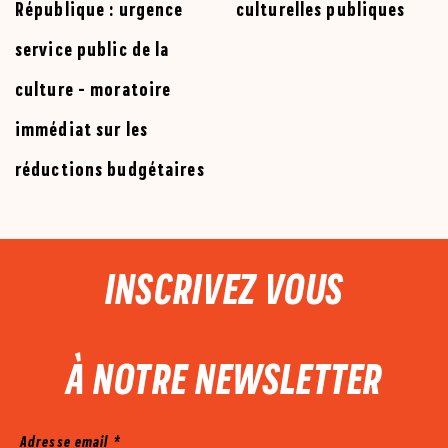
République : urgence
culturelles publiques
service public de la
culture - moratoire
immédiat sur les
réductions budgétaires
PIED DE PAGE
INSCRIVEZ VOUS
À NOTRE NEWSLETTER
Mailjet
Adresse email
*