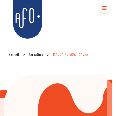
Aller
Aller au
au
contenu
AFO
menu
Accueil
Actualités
1944-2014 : l'OBC a 70 ans