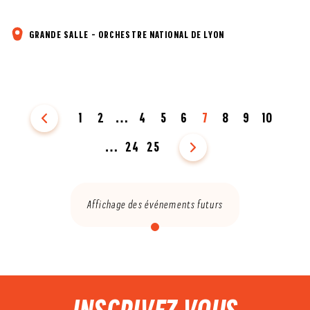
GRANDE SALLE - ORCHESTRE NATIONAL DE LYON
Précédent
1
2
4
5
6
7
8
9
10
…
24
25
Suivant
…
Affichage des événements futurs
PIED DE PAGE