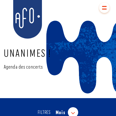
Aller
Aller au
au
contenu
AFO
menu
UNANIMES !
Agenda des concerts
FILTRES
Mois