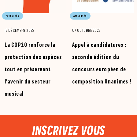
Actualités
Actualités
15 DÉCEMBRE 2025
07 OCTOBRE 2025
La COP20 renforce la
Appel à candidatures :
protection des espèces
seconde édition du
tout en préservant
concours européen de
l'avenir du secteur
composition Unanimes !
musical
PIED DE PAGE
INSCRIVEZ VOUS