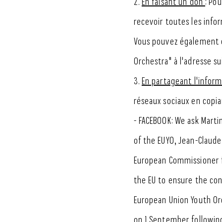
2.
En faisant un don
: Po
recevoir toutes les info
Vous pouvez également e
Orchestra" à l'adresse s
3.
En partageant l'infor
réseaux sociaux en copian
- FACEBOOK: We ask Marti
of the EUYO, Jean-Claude
European Commissioner f
the EU to ensure the con
European Union Youth Orc
on 1 September following