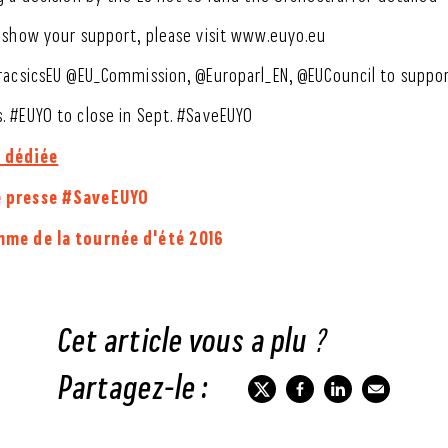
 show your support, please visit www.euyo.eu
racsicsEU @EU_Commission, @Europarl_EN, @EUCouncil to suppor
 #EUYO to close in Sept. #SaveEUYO
 dédiée
e presse #SaveEUYO
mme de la tournée d'été 2016
Cet article vous a plu ?
Partagez-le :