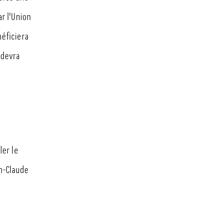
r l'Union
néficiera
 devra
ler le
n-Claude