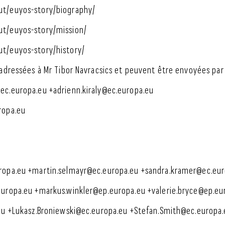
ut/euyos-story/biography/
ut/euyos-story/mission/
t/euyos-story/history/
 adressées à Mr Tibor Navracsics et peuvent être envoyées par 
ec.europa.eu +adrienn.kiraly@ec.europa.eu
ropa.eu
ropa.eu +martin.selmayr@ec.europa.eu +sandra.kramer@ec.eu
europa.eu +markus.winkler@ep.europa.eu +valerie.bryce@ep.eu
.eu +Lukasz.Broniewski@ec.europa.eu +Stefan.Smith@ec.europa