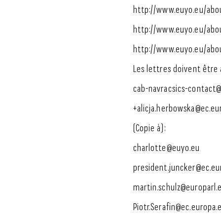
http://www.euyo.eu/abo
http://www.euyo.eu/abo
http://www.euyo.eu/abou
Les lettres doivent être
cab-navracsics-contact@
+alicja.herbowska@ec.eu
(Copie à):
charlotte@euyo.eu
president.juncker@ec.eu
martin.schulz@europarl.
Piotr.Serafin@ec.europa