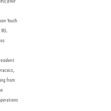
.eu) pour
nion Youth
 9EL.
vos
resident
racsics,
ding from
he
operations