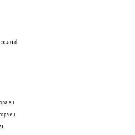
courriel :
ropa.eu
ropa.eu
.eu