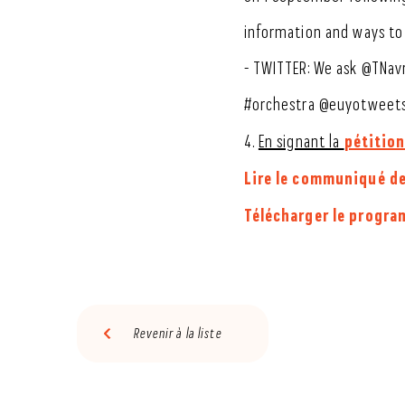
information and ways to
- TWITTER: We ask @TNav
#orchestra @euyotweets.
pétition
4.
En signant la
Lire le communiqué d
Télécharger le progra
Revenir à la liste