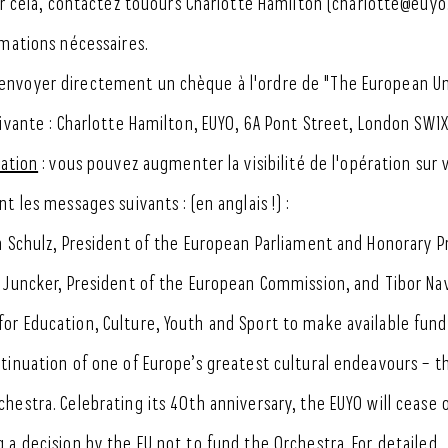
ur cela, contactez touours Charlotte Hamilton (charlotte@euyo
rmations nécessaires.
nvoyer directement un chèque à l'ordre de "The European U
uivante : Charlotte Hamilton, EUYO, 6A Pont Street, London SW1X
mation
: vous pouvez augmenter la visibilité de l'opération sur 
t les messages suivants : (en anglais !) :
n Schulz, President of the European Parliament and Honorary P
 Juncker, President of the European Commission, and Tibor Nav
or Education, Culture, Youth and Sport to make available fun
tinuation of one of Europe’s greatest cultural endeavours – t
hestra. Celebrating its 40th anniversary, the EUYO will cease 
 a decision by the EU not to fund the Orchestra. For detailed