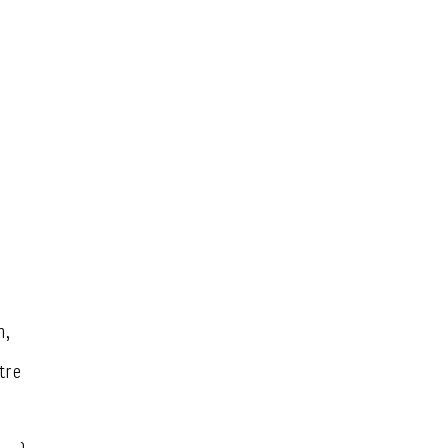
n,
tre