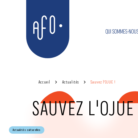
Aller
Aller au
au
contenu
QUI SOMMES-NOUS
menu
AFO
Accueil
Actualités
Sauvez l'OJUE !
SAUVEZ L'OJUE 
Actualités culturelles