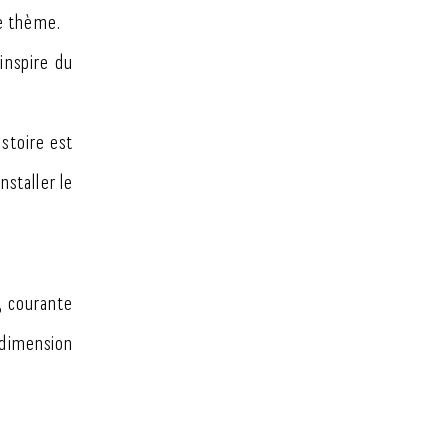
le thème.
'inspire du
stoire est
nstaller le
, courante
 dimension