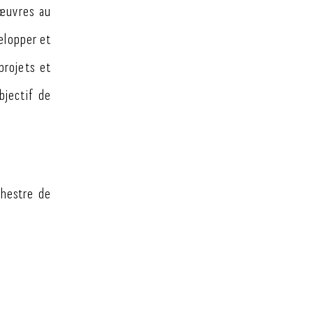
 œuvres au
velopper et
projets et
bjectif de
chestre de