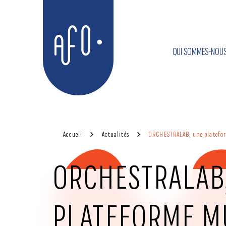
Aller
Aller au
au
contenu
QUI SOMMES-NOUS
menu
AFO
Accueil
Actualités
ORCHESTRALAB, une platefor
ORCHESTRALAB
PLATEFORME M