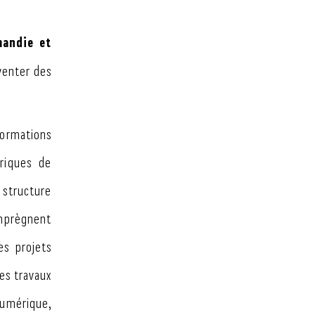
mandie et
nventer des
 formations
riques de
 structure
imprègnent
es projets
es travaux
numérique,