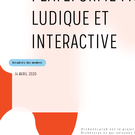
LUDIQUE ET
INTERACTIVE
Actualités des membres
14 AVRIL 2020
Orchestralab
est le projet
Orchestres et qui unissent 