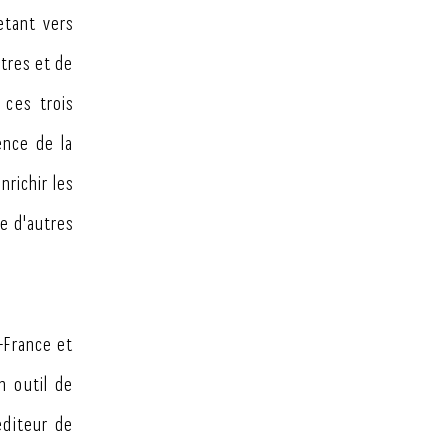
etant vers
tres et de
 ces trois
ence de la
richir les
te d'autres
e-France et
n outil de
éditeur de