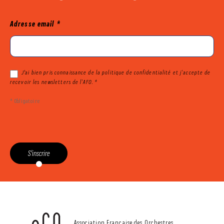
Mailjet
Adresse email
*
J'ai bien pris connaissance de la politique de confidentialité et j’accepte de
recevoir les newsletters de l’AFO. *
* Obligatoire
S'inscrire
CONTACT
Association Française des Orchestres