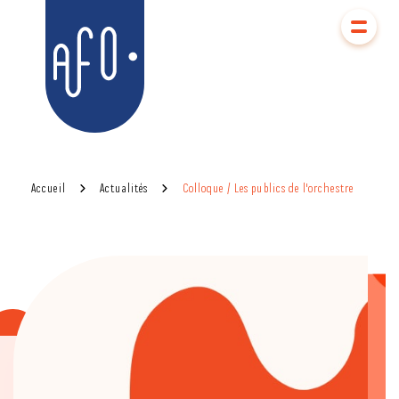
Aller
Aller au
au
contenu
AFO
menu
Accueil
Actualités
Colloque / Les publics de l'orchestre