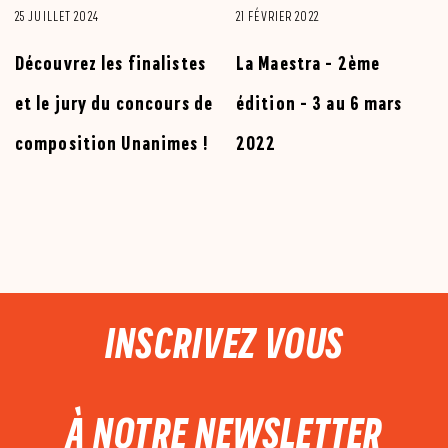
25 JUILLET 2024
21 FÉVRIER 2022
Découvrez les finalistes
La Maestra - 2ème
et le jury du concours de
édition - 3 au 6 mars
composition Unanimes !
2022
PIED DE PAGE
INSCRIVEZ VOUS
À NOTRE NEWSLETTER